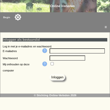
Stichting Online Verleden
Begin
☰
Inloggen als bestuurslid
Log in met je e-mailadres en wachtwoord.
E-mailadres
Wachtwoord
Mij onthouden op deze
computer
© Stichting Online-Verleden 2026