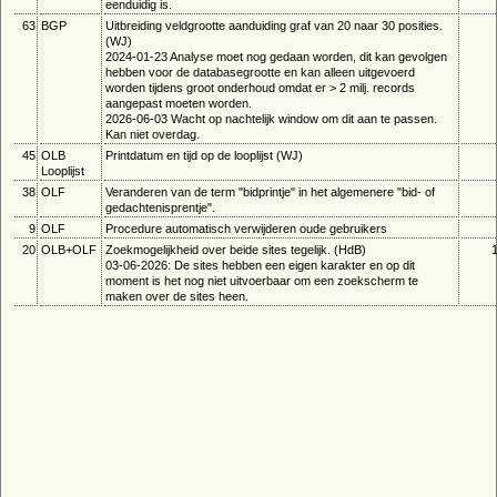
eenduidig is.
63
BGP
Uitbreiding veldgrootte aanduiding graf van 20 naar 30 posities.
(WJ)
2024-01-23 Analyse moet nog gedaan worden, dit kan gevolgen
hebben voor de databasegrootte en kan alleen uitgevoerd
worden tijdens groot onderhoud omdat er > 2 milj. records
aangepast moeten worden.
2026-06-03 Wacht op nachtelijk window om dit aan te passen.
Kan niet overdag.
45
OLB
Printdatum en tijd op de looplijst (WJ)
Looplijst
38
OLF
Veranderen van de term "bidprintje" in het algemenere "bid- of
gedachtenisprentje".
9
OLF
Procedure automatisch verwijderen oude gebruikers
20
OLB+OLF
Zoekmogelijkheid over beide sites tegelijk. (HdB)
03-06-2026: De sites hebben een eigen karakter en op dit
moment is het nog niet uitvoerbaar om een zoekscherm te
maken over de sites heen.