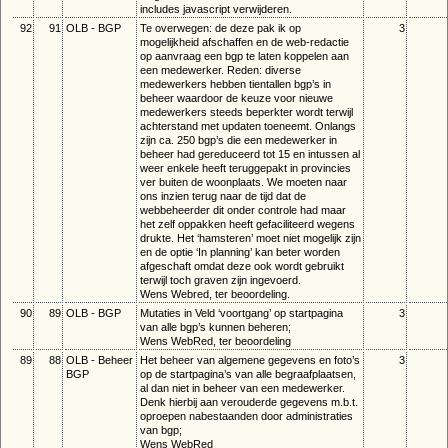
includes javascript verwijderen.
92
91
OLB - BGP
Te overwegen: de deze pak ik op
3
mogelijkheid afschaffen en de web-redactie
op aanvraag een bgp te laten koppelen aan
een medewerker. Reden: diverse
medewerkers hebben tientallen bgp’s in
beheer waardoor de keuze voor nieuwe
medewerkers steeds beperkter wordt terwijl
achterstand met updaten toeneemt. Onlangs
zijn ca. 250 bgp’s die een medewerker in
beheer had gereduceerd tot 15 en intussen al
weer enkele heeft teruggepakt in provincies
ver buiten de woonplaats. We moeten naar
ons inzien terug naar de tijd dat de
webbeheerder dit onder controle had maar
het zelf oppakken heeft gefaciliteerd wegens
drukte. Het ‘hamsteren’ moet niet mogelijk zijn
en de optie ‘In planning’ kan beter worden
afgeschaft omdat deze ook wordt gebruikt
terwijl toch graven zijn ingevoerd.
Wens Webred, ter beoordeling.
90
89
OLB - BGP
Mutaties in Veld ‘voortgang’ op startpagina
3
van alle bgp’s kunnen beheren;
Wens WebRed, ter beoordeling
89
88
OLB - Beheer
Het beheer van algemene gegevens en foto’s
3
BGP
op de startpagina’s van alle begraafplaatsen,
al dan niet in beheer van een medewerker.
Denk hierbij aan verouderde gegevens m.b.t.
oproepen nabestaanden door administraties
van bgp;
Wens WebRed