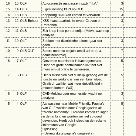
16
15
OLF
Autocorrectie aanpassen v.w.b. “H.A.”
3
15
14
OLB
Eigen invulling BDN op OLB
15
14
13
OLB
Koppeling BDN kan komen te vervallen
3
13
12
OLB-Beheer
XSS kwetsbaarheid in invoer Graven en
3
Personen
12
11
OLB
Edit knop in de personenlijst (Mdw), wacht op
analyse
11
10
OLF
Zoeken met diacritische tekens gaat niet
3
goed
10
9
OLB OLF
Betere controle op juist email-adres (o.a.
7
domeincontrole)
8
7
OLF
Omzetten naamindex in batch generatie.
5
Door het grote aantal namen lukt het niet
meer om dit online te genereren.
7
6
OLB
Het is misschien niet duidelijk genoeg wat de
5
functie en werking is van een kruimelpad.
Grafisch zal hier wat meer duidelijkheid in
moeten komen. (WJ)
6
5
OLF
CVE-Melding user enumeratie, wacht op
3
analyse
5
4
OLF
Aanpassing naar Mobile Friendly. Pagina’s
8
van OLF worden door Google gezien als
“Mobile unfriendly”. Hierdoor komen ze lager
in de ranking en worden we niet zo goed
gevonden. Heeft ook invloed op de reclame
inkomsten van Google.
Oplossing:
- Belangrijkste pagina’s omgezet in