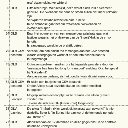
grafrelatiemelding verwijderd.
96
OLB
Uitfaseren zgn. Wensenlijst, deze wordt sinds 2017 niet meer
gebruikt. De "wensen" die daar op staan zullen niet meer relevant
zijn.
Verwijderen databasetabel en cms-functie.
In de database gaat het om tbWensen, vwWensen en
vwWensenOpen
84
OLB
Bug: Het opvoeren van een nieuwe begraafplaats gaat wat
lastiger wegens het ontbreken van de "insert"-link in de cms-
functie.
Is aangepast, wordt in de praktijk getest.
79
OLB CSV-
Verzoek om een colom toe te voegen aan het CSV bestand
bestand
waarin weergegeven wordt of er een foto beschikbaar is.
Is toegevoegd
43
OLB
Oplossen probleem mail-errors bij bepaalde providers door de
"message has lines too long for transport" melding. O.a. het geval
bij "kliksafe.nl".
Aanpassingen gedaan, als het goed is komt dit niet meer voor.
54
OLB CSV
Er sluipt een foutje in het CSV bestand:
bestand
Onder Afloop staat dezelfde datum als onder modified.
Is opgelost
80
OLB
Mogelijk maken een looplijst uit te draaien van alleen graven
Looplijst
zonder foto.
Tevens de indicatie GF (Geen Foto) toegevoegd.
78
OLV-
De tekst "In Sprint (Hier wordt dit kwartaal aan gewerkt)" is niet
backlog
duidelijk. Beter is "In Sprint, hieraan wordt de komende periode
aan gewerkt"
77
OLB
Afsplitsen van de K2 database en deze gegevens uit de centrale
database verwijderen.