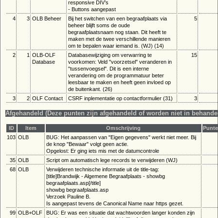
responsive DIV’s
- Buttons aangepast
4
3
OLB Beheer
Bij het switchen van een begraafplaats via
5
beheer blijft soms de oude
begraafplaatsnaam nog staan. Dit heeft te
maken met de twee verschillende manieren
om te bepalen waar iemand is. (WJ) (14)
2
1
OLB-OLF
Databasewijziging om verwarring te
15
Database
voorkomen: Veld "voorzetsel" veranderen in
"tussenvoegsel". Dit is een interne
verandering om de programmatuur beter
leesbaar te maken en heeft geen invloed op
de buitenkant. (26)
3
2
OLF Contact
CSRF inplementatie op contactformulier (31)
3
Afgehandeld (Deze punten zijn afgehandeld of worden niet in behand
ID
Item
Omschrijving
Punt
103
OLB
BUG: Het aanpassen van "Eigen gegevens" werkt niet meer. Bij
de knop "Bewaar" volgt geen actie.
Opgelost: Er ging iets mis met de datumcontrole
35
OLB
Script om automatisch lege records te verwijderen (WJ)
68
OLB
Verwijderen technische informatie uit de title-tag:
[title]Brandwijk - Algemene Begraafplaats - showbg
begraafplaats.asp[/title]
showbg begraafplaats.asp
Verzoek Pauline B.
Is aangepast tevens de Canonical Name naar https gezet.
99
OLB+OLF
BUG: Er was een situatie dat wachtwoorden langer konden zijn