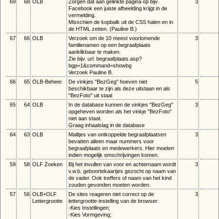
69
68
OLB
Zorgen dat aan gelinkte pagina op bijv.
3
Facebook een juiste afbeelding krijgt in de
vermelding.
Misschien de kopbalk uit de CSS halen en in
de HTML zetten. (Pauline B.)
67
66
OLB
Verzoek om de 10 meest voorlomende
3
familienamen op een begraafplaats
aanklikbaar te maken.
Zie bijv. url: begraafplaats.asp?
bgp=1&command=showbg
Verzoek Pauline B.
66
65
OLB-Beheer
De vinkjes "BezGeg" hoeven niet
5
beschikbaar te zijn als deze uitstaan en als
"BezFoto" uit staat
65
64
OLB
In de database kunnen de vinkjes "BezGeg"
3
opgeheven worden als het vinkje "BezFoto"
niet aan staat.
Graag inhaalslag in de database
64
63
OLB
Mailtjes van ontkoppelde begraafplaatsen
3
bevatten alleen maar nummers voor
begraafplaats en medewerkers. Hier moeten
indien mogelijk omschrijvingen komen.
59
58
OLF Zoeken
Bij het invullen van voor en achternaam wordt
3
v.w.b. geboortekaartjes gezocht op naam van
de vader. Ook treffers of naam van het kind
zouden gevonden moeten worden.
57
56
OLB+OLF
De sites reageren niet correct op de
3
Lettergrootte
lettergrootte-instelling van de browser:
-Kies Instellingen;
-Kies Vormgeving;