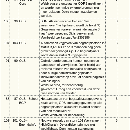
Cors
Webbrowsers ontstaan er CORS meldingen
en worden sommige externe bronnen niet
meer geladen. Deze moeten nagekeken
worden.
100
99
OLB
BUG: Als een recente foto een "toch
3
weergeven" vinkje heeft, wordt de tekst "¹)
Gegevens van graven waarin de laatste 3
jaar" weergegeven. Dit is verwarrend.
Voorbeeld: zerken.asp?g=2307986
104
103
OLB
Automatisch vrijgeven van begraafplaatsen in
3
status 3,4,9 als er na 3 maanden nog geen
graven toegevoegd zijn. De begraafplaats
wordt dan in status 9 vrijgegeven.
91
90
OLB
Geblokkeerde content kunnen openen en
3
aanpassen of verwijderen. Denk hierbij aan
reclame teksten van bepaalde bedrijven en
door huidige administrator geplaatste
‘nieuwsberichten’ op start- of andere pagina’s
van alle bgp’s.
Wens webred, ter beoordeling.
@webred: Graag een voorbeeld van deze
twee vormen van teksten.
88
87
OLB - Beheer
Het aanpassen van begraafplaatsgegevens
3
BGP
zoals adres, GPS, contactgegevens op alle
begraafplaatsen al dan niet in actief beheer
van een medewerker;
Wens WebRed, ter beoordeling.
102
101
OLB -
Nog wat rework van story 101 (Vervangen
3
Bgpmdwinfo
HighCharts). De grafieken zijn nog niet
wegklikbaar. Commentaar statements