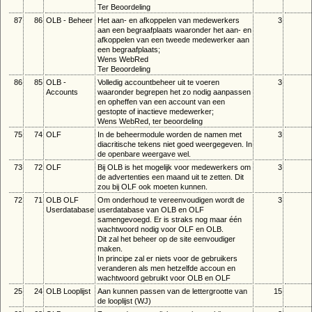
Ter Beoordeling
87
86
OLB - Beheer
Het aan- en afkoppelen van medewerkers
3
aan een begraafplaats waaronder het aan- en
afkoppelen van een tweede medewerker aan
een begraafplaats;
Wens WebRed
Ter Beoordeling
86
85
OLB -
Volledig accountbeheer uit te voeren
3
Accounts
waaronder begrepen het zo nodig aanpassen
en opheffen van een account van een
gestopte of inactieve medewerker;
Wens WebRed, ter beoordeling
75
74
OLF
In de beheermodule worden de namen met
3
diacritische tekens niet goed weergegeven. In
de openbare weergave wel.
73
72
OLF
Bij OLB is het mogelijk voor medewerkers om
3
de advertenties een maand uit te zetten. Dit
zou bij OLF ook moeten kunnen.
72
71
OLB OLF
Om onderhoud te vereenvoudigen wordt de
3
Userdatabase
userdatabase van OLB en OLF
samengevoegd. Er is straks nog maar één
wachtwoord nodig voor OLF en OLB.
Dit zal het beheer op de site eenvoudiger
maken.
In principe zal er niets voor de gebruikers
veranderen als men hetzelfde accoun en
wachtwoord gebruikt voor OLB en OLF
25
24
OLB Looplijst
Aan kunnen passen van de lettergrootte van
15
de looplijst (WJ)