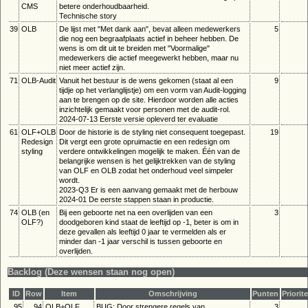
CMS
betere onderhoudbaarheid.
Technische story
39
OLB
De lijst met "Met dank aan", bevat alleen medewerkers
5
die nog een begraafplaats actief in beheer hebben. De
wens is om dit uit te breiden met "Voormalige"
medewerkers die actief meegewerkt hebben, maar nu
niet meer actief zijn.
71
OLB-Audit
Vanuit het bestuur is de wens gekomen (staat al een
9
tijdje op het verlanglijstje) om een vorm van Audit-logging
aan te brengen op de site. Hierdoor worden alle acties
inzichtelijk gemaakt voor personen met de audit-rol.
2024-07-13 Eerste versie opleverd ter evaluatie
61
OLF+OLB
Door de historie is de styling niet consequent toegepast.
19
Redesign
Dit vergt een grote opruimactie en een redesign om
styling
verdere ontwikkelingen mogelijk te maken. Één van de
belangrijke wensen is het gelijktrekken van de styling
van OLF en OLB zodat het onderhoud veel simpeler
wordt.
2023-Q3 Er is een aanvang gemaakt met de herbouw
2024-01 De eerste stappen staan in productie.
74
OLB (en
Bij een geboorte net na een overlijden van een
3
OLF?)
doodgeboren kind staat de leeftijd op -1, beter is om in
deze gevallen als leeftijd 0 jaar te vermelden als er
minder dan -1 jaar verschil is tussen geboorte en
overlijden.
Backlog (Deze wensen staan nog open)
ID
Row
Item
Omschrijving
Punten
Priorite
95
94
OLB+OLF
BUG: Door strengere regels van
3