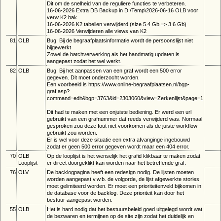
Dit om de snelheid van de reguliere functies te verbeteren.
16-06-2026 Extra DB Backup in D:\Temp\2026-06-16 OLB voor
verw K2.bak
16-06-2026 K2 tabellen verwijderd (size 5.4 Gb => 3.6 Gb)
16-06-2026 Verwijderen alle views van K2
81
OLB
Bug: Bij de begraafplaatsinformatie wordt de persoonslijst niet
bijgewerkt
Zowel de batchverwerking als het handmatig updaten is
aangepast zodat het wel werkt.
82
OLB
Bug: Bij het aanpassen van een graf wordt een 500 error
gegeven. Dit moet onderzocht worden.
Een voorbeeld is https://www.online-begraafplaatsen.nl/bgp-
graf.asp?
command=edit&bgp=3763&id=2303060&view=Zerkenlijst&page=1
Dit had te maken met een onjuiste bediening. Er werd een url
gebruikt van een grafnummer dat reeds verwijderd was. Normaal
gesproken zou deze fout niet voorkomen als de juiste workflow
gebruikt zou worden.
Er is wel voor deze situatie een extra afvanginge ingebouwd
zodat er geen 500 error gegeven wordt maar een 404 error.
70
OLB
Op de looplijst is het wenselijk het grafid klikbaar te maken zodat
Looplijst
er direct doorgeklikt kan worden naar het betreffende graf.
76
OLV
De backlogpagina heeft een redesign nodig. De lijsten moeten
worden aangepast v.w.b. de volgorde, de lijst afgewerkte stories
moet gelimiteerd worden. Er moet een prioriteitenveld bijkomen in
de database voor de backlog. Deze prioriteit kan door het
bestuur aangepast worden.
55
OLB
Het is hard nodig dat het bestuursbeleid goed uitgelegd wordt wat
de bezwaren en termijnen op de site zijn zodat het duidelijk en