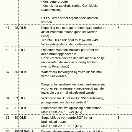
-Kies Lettergrootte;
-Kies uit het tabelletje rechts Gemiddeld
(aanbevolen);
Dit zou wel correct afgehandeld moeten
worden.
47
46
OLB
Koppeling met overige bronnen gaat verkeerd
5
als er vreemde tekens gebruikt worden.
(Arie)
Ter info. Deze link gaat fout: p=3086749
Vermoedelijk de ł in de poolse naam.
42
41
OLF
Opnemen van een indicatie per krant dat
3
deze krant opgeheven is.
Deze kranten hoeven dan niet meer in de lijst
van kranten die aandacht nodig hebben.
(wens: Peter Louw)
37
36
OLB
Watermerk toevoegen bij foto's die via mail
5
verstuurd worden.
Wegens het misbruik van ons beeldmateriaal
wordt er een watermerk toegevoegd aan de
foto's die via e-mail uitgeleverd worden.
34
33
OLF
Verkeerde link ik het mailtje “Waarschuwing,
3
je gegevens worden verwijderd.”
32
31
OLB
Beoordelen nieuwe oplossing contactknop
3
Mail: 17-08-2022 16:49 (RG)
31
30
OLB
Soms blijft de verkeerde BGP in het
3
kruimelpad staan
Mail: 12-08-2022 13:27 (RG)
30
29
OLB-OLF
Datumvalidate strenger maken, verplichting
3