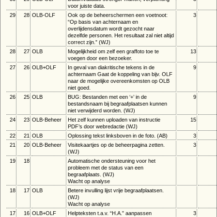
voor juiste data.
29
28
OLB-OLF
Ook op de beheerschermen een voetnoot:
3
“Op basis van achternaam en
overlijdensdatum wordt gezocht naar
dezelfde personen. Het resultaat zal niet altijd
correct zijn.” (WJ)
28
27
OLB
Mogelijkheid om zelf een graffoto toe te
13
voegen door een bezoeker.
27
26
OLB+OLF
In geval van diakritische tekens in de
9
achternaam Gaat de koppeling van bijv. OLF
naar de mogelijke overeenkomsten op OLB
niet goed.
26
25
OLB
BUG: Bestanden met een ‘+’ in de
9
bestandsnaam bij begraafplaatsen kunnen
niet verwijderd worden. (WJ)
24
23
OLB-Beheer
Het zelf kunnen uploaden van instructie
15
PDF’s door webredactie (WJ)
22
21
OLB
Oplossing tekst linksboven in de foto. (AB)
3
21
20
OLB-Beheer
Visitekaartjes op de beheerpagina zetten.
3
(WJ)
19
18
Automatische ondersteuning voor het
probleem met de status van een
begraafplaats. (WJ)
Wacht op analyse
18
17
OLB
Betere invulling lijst vrije begraafplaatsen.
(WJ)
Wacht op analyse
17
16
OLB+OLF
Helpteksten t.a.v. “H.A.” aanpassen
3