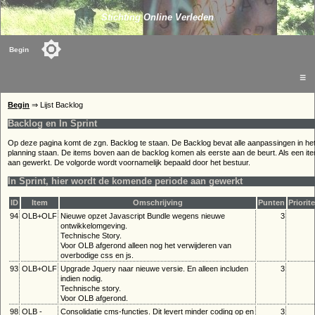
Stichting Online Verleden
Begin
☰
Begin
⇒ Lijst Backlog
Backlog en In Sprint
Op deze pagina komt de zgn. Backlog te staan. De Backlog bevat alle aanpassingen in he
planning staan. De items boven aan de backlog komen als eerste aan de beurt. Als een item
aan gewerkt. De volgorde wordt voornamelijk bepaald door het bestuur.
In Sprint, hier wordt de komende periode aan gewerkt
ID
Item
Omschrijving
Punten
Priorite
94
OLB+OLF
Nieuwe opzet Javascript Bundle wegens nieuwe
3
ontwikkelomgeving.
Technische Story.
Voor OLB afgerond alleen nog het verwijderen van
overbodige css en js.
93
OLB+OLF
Upgrade Jquery naar nieuwe versie. En alleen includen
3
indien nodig.
Technische story.
Voor OLB afgerond.
98
OLB -
Consolidatie cms-functies. Dit levert minder coding op en
3