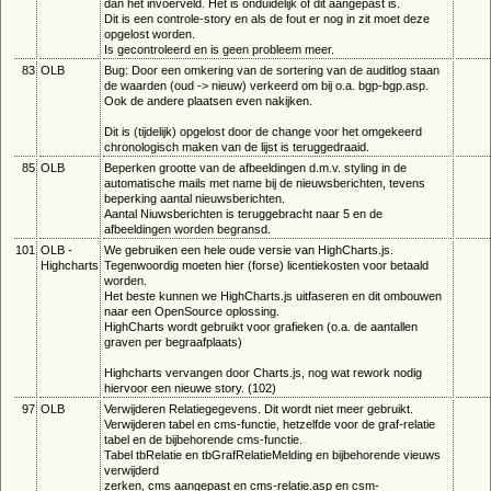
dan het invoerveld. Het is onduidelijk of dit aangepast is.
Dit is een controle-story en als de fout er nog in zit moet deze
opgelost worden.
Is gecontroleerd en is geen probleem meer.
83
OLB
Bug: Door een omkering van de sortering van de auditlog staan
de waarden (oud -> nieuw) verkeerd om bij o.a. bgp-bgp.asp.
Ook de andere plaatsen even nakijken.
Dit is (tijdelijk) opgelost door de change voor het omgekeerd
chronologisch maken van de lijst is teruggedraaid.
85
OLB
Beperken grootte van de afbeeldingen d.m.v. styling in de
automatische mails met name bij de nieuwsberichten, tevens
beperking aantal nieuwsberichten.
Aantal Niuwsberichten is teruggebracht naar 5 en de
afbeeldingen worden begransd.
101
OLB -
We gebruiken een hele oude versie van HighCharts.js.
Highcharts
Tegenwoordig moeten hier (forse) licentiekosten voor betaald
worden.
Het beste kunnen we HighCharts.js uitfaseren en dit ombouwen
naar een OpenSource oplossing.
HighCharts wordt gebruikt voor grafieken (o.a. de aantallen
graven per begraafplaats)
Highcharts vervangen door Charts.js, nog wat rework nodig
hiervoor een nieuwe story. (102)
97
OLB
Verwijderen Relatiegegevens. Dit wordt niet meer gebruikt.
Verwijderen tabel en cms-functie, hetzelfde voor de graf-relatie
tabel en de bijbehorende cms-functie.
Tabel tbRelatie en tbGrafRelatieMelding en bijbehorende vieuws
verwijderd
zerken, cms aangepast en cms-relatie.asp en csm-