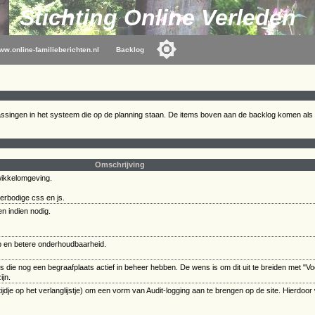
Stichting Online Verleden
ww.online-familieberichten.nl
Backlog
singen in het systeem die op de planning staan. De items boven aan de backlog komen als ee
Omschrijving
wikkelomgeving.
erbodige css en js.
n indien nodig.
op en betere onderhoudbaarheid.
s die nog een begraafplaats actief in beheer hebben. De wens is om dit uit te breiden met "
ijn.
jdje op het verlanglijstje) om een vorm van Audit-logging aan te brengen op de site. Hierdoor w