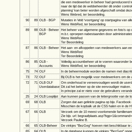
die een medewerker in beheer had gereduceerd tot
naar de tijd dat de webbeheerder dit onder control
planning’ kan beter worden afgeschaft omdat deze 
Wens Webred, ter beoordeling.
90
89
OLB - BGP
Mutaties in Veld ‘voortgang’ op startpagina van a
Wens WebRed, ter beoordeling
89
88
OLB - Beheer
Het beheer van algemene gegevens en foto’s op d
BGP
m.b.t. oproepen nabestaanden door administratie
Wens WebRed
Ter Beoordeling
87
86
OLB - Beheer
Het aan- en afkoppelen van medewerkers aan een
Wens WebRed
Ter Beoordeling
86
85
OLB -
Volledig accountbeheer uit te voeren waaronder 
Accounts
Wens WebRed, ter beoordeling
75
74
OLF
In de beheermodule worden de namen met diacrit
73
72
OLF
Bij OLB is het mogelijk voor medewerkers om de a
72
71
OLB OLF
Om onderhoud te vereenvoudigen wordt de user
Userdatabase
Dit zal het beheer op de site eenvoudiger maken.
In principe zal er niets voor de gebruikers ver
25
24
OLB Looplijst
Aan kunnen passen van de lettergrootte van de lo
69
68
OLB
Zorgen dat aan gelinkte pagina op bijv. Facebook e
Misschien de kopbalk uit de CSS halen en in de H
67
66
OLB
Verzoek om de 10 meest voorlomende familiename
Zie bijv. url: begraafplaats.asp?bgp=1&comman
Verzoek Pauline B.
66
65
OLB-Beheer
De vinkjes "BezGeg" hoeven niet beschikbaar te zi
65
64
OLB
In de database kunnen de vinkjes "BezGeg" opgeh