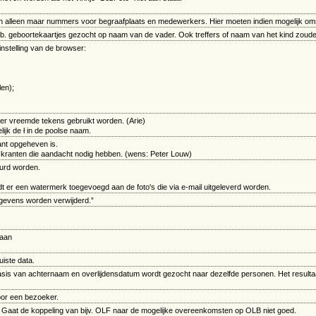
en alleen maar nummers voor begraafplaats en medewerkers. Hier moeten indien mogelijk om
.w.b. geboortekaartjes gezocht op naam van de vader. Ook treffers of naam van het kind zo
instelling van de browser:
len);
 er vreemde tekens gebruikt worden. (Arie)
ijk de ł in de poolse naam.
ant opgeheven is.
n kranten die aandacht nodig hebben. (wens: Peter Louw)
uurd worden.
 er een watermerk toegevoegd aan de foto's die via e-mail uitgeleverd worden.
gegevens worden verwijderd.”
taan
uiste data.
 van achternaam en overlijdensdatum wordt gezocht naar dezelfde personen. Het resultaat zal
oor een bezoeker.
m Gaat de koppeling van bijv. OLF naar de mogelijke overeenkomsten op OLB niet goed.