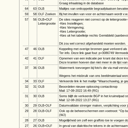
Graag inhaalslag in de database
64
63
OLB
Mailtjes van ontkoppelde begraafplaatsen bevatt
59
58
OLF Zoeken
Bij het invullen van voor en achternaam wordt v
57
56
OLB+OLF
De sites reageren niet correct op de lettergrootte-
Lettergrootte
-Kies Instellingen;
-Kies Vormgeving;
-Kies Lettergrootte;
-Kies uit het tabelletje rechts Gemiddeld (aanbevo
Dit zou wel correct afgehandeld moeten worden.
47
46
OLB
Koppeling met overige bronnen gaat verkeerd als
Ter info. Deze link gaat fout: p=3086749 Vermoedel
42
41
OLF
Opnemen van een indicatie per krant dat deze kr
Deze kranten hoeven dan niet meer in de lijst va
37
36
OLB
Watermerk toevoegen bij foto's die via mail verst
Wegens het misbruik van ons beeldmateriaal wordt
34
33
OLF
Verkeerde link ik het mailtje “Waarschuwing, je 
32
31
OLB
Beoordelen nieuwe oplossing contactknop
Mail: 17-08-2022 16:49 (RG)
31
30
OLB
Soms blijft de verkeerde BGP in het kruimelpad s
Mail: 12-08-2022 13:27 (RG)
30
29
OLB-OLF
Datumvalidate strenger maken, verplichting voor j
29
28
OLB-OLF
Ook op de beheerschermen een voetnoot: “Op basis
(WJ)
28
27
OLB
Mogelijkheid om zelf een graffoto toe te voegen d
27
26
OLB+OLF
In geval van diakritische tekens in de achternaa