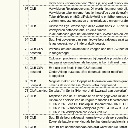
Highcharts vervangen door Charts.js, nog wat rework nod
97
OLB
Verwijderen Relatiegegevens. Dit wordt niet meer gebruik
Verwijderen tabel en cms-functie, hetzelfde voor de graf-r
Tabel tbRelatie en tbGrafRelatieMelding en bijbehorende 
zerken, cms aangepast en cms-relatie.asp en csm-grafrel
96
OLB
Uitfaseren zgn. Wensenlijst, deze wordt sinds 2017 niet m
Verwijderen databasetabel en cms-functie.
In de database gaat het om tbWensen, vwWensen en 
84
OLB
Bug: Het opvoeren van een nieuwe begraafplaats gaat wat 
Is aangepast, wordt in de praktijk getest.
79
OLB CSV-
Verzoek om een colom toe te voegen aan het CSV bestan
bestand
Is toegevoegd
43
OLB
Oplossen probleem mail-errors bij bepaalde providers door 
Aanpassingen gedaan, als het goed is komt dit niet meer 
54
OLB CSV
Er sluipt een foutje in het CSV bestand:
bestand
Onder Afloop staat dezelfde datum als onder modified.
Is opgelost
80
OLB
Mogelijk maken een looplijst uit te draaien van alleen gra
Looplijst
Tevens de indicatie GF (Geen Foto) toegevoegd.
78
OLV-backlog
De tekst "In Sprint (Hier wordt dit kwartaal aan gewerkt)"
77
OLB
Afsplitsen van de K2 database en deze gegevens uit de c
Dit om de snelheid van de reguliere functies te verbetere
16-06-2026 Extra DB Backup in D:\Temp\2026-06-16 OL
16-06-2026 K2 tabellen verwijderd (size 5.4 Gb => 3.6 G
16-06-2026 Verwijderen alle views van K2
81
OLB
Bug: Bij de begraafplaatsinformatie wordt de persoonslijst
Zowel de batchverwerking als het handmatig updaten is 
82
OLB
Bug: Bij het aanpassen van een graf wordt een 500 erro