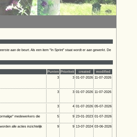
rste aan de beurt. Als een item "In Sprint" staat wordt er aan gewerkt. De
Punten
Prioriteit
created
modified
3
3
01-07-2026
11-07-2026
3
3
01-07-2026
11-07-2026
3
4
01-07-2026
05-07-2026
Voormalige" medewerkers die
5
9
23-01-2023
01-07-2026
orden alle acties inzichtelijk
9
9
13-07-2024
03-06-2026