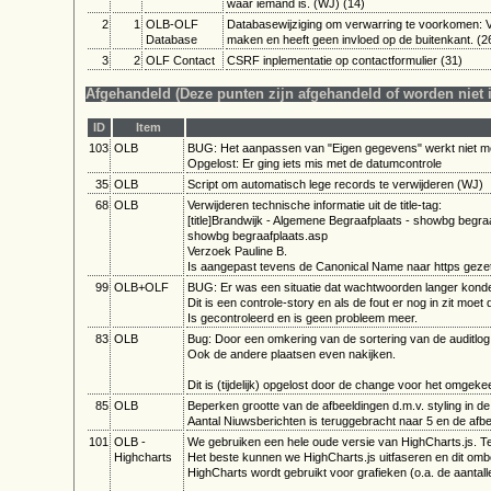
waar iemand is. (WJ) (14)
2
1
OLB-OLF
Databasewijziging om verwarring te voorkomen: Ve
Database
maken en heeft geen invloed op de buitenkant. (2
3
2
OLF Contact
CSRF inplementatie op contactformulier (31)
Afgehandeld (Deze punten zijn afgehandeld of worden niet
ID
Item
103
OLB
BUG: Het aanpassen van "Eigen gegevens" werkt niet mee
Opgelost: Er ging iets mis met de datumcontrole
35
OLB
Script om automatisch lege records te verwijderen (WJ)
68
OLB
Verwijderen technische informatie uit de title-tag:
[title]Brandwijk - Algemene Begraafplaats - showbg begraaf
showbg begraafplaats.asp
Verzoek Pauline B.
Is aangepast tevens de Canonical Name naar https geze
99
OLB+OLF
BUG: Er was een situatie dat wachtwoorden langer konden z
Dit is een controle-story en als de fout er nog in zit moe
Is gecontroleerd en is geen probleem meer.
83
OLB
Bug: Door een omkering van de sortering van de auditlog
Ook de andere plaatsen even nakijken.
Dit is (tijdelijk) opgelost door de change voor het omgek
85
OLB
Beperken grootte van de afbeeldingen d.m.v. styling in d
Aantal Niuwsberichten is teruggebracht naar 5 en de af
101
OLB -
We gebruiken een hele oude versie van HighCharts.js. Te
Highcharts
Het beste kunnen we HighCharts.js uitfaseren en dit o
HighCharts wordt gebruikt voor grafieken (o.a. de aantal