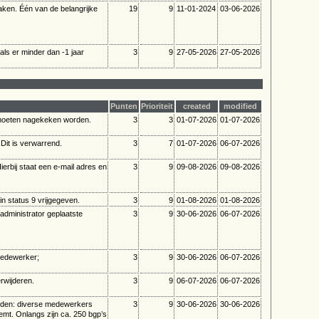
maken. Één van de belangrijke
19
9
11-01-2024
03-06-2026
 als er minder dan -1 jaar
3
9
27-05-2026
27-05-2026
Punten
Prioriteit
created
modified
moeten nagekeken worden.
3
3
01-07-2026
01-07-2026
Dit is verwarrend.
3
7
01-07-2026
06-07-2026
erbij staat een e-mail adres en
3
9
09-08-2026
09-08-2026
n status 9 vrijgegeven.
3
9
01-08-2026
01-08-2026
administrator geplaatste
3
9
30-06-2026
06-07-2026
medewerker;
3
9
30-06-2026
06-07-2026
rwijderen.
3
9
06-07-2026
06-07-2026
Reden: diverse medewerkers
3
9
30-06-2026
30-06-2026
mt. Onlangs zijn ca. 250 bgp’s