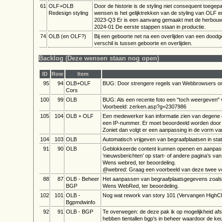
61
OLF+OLB
Door de historie is de styling niet consequent toege
Redesign styling
wensen is het gelijktrekken van de styling van OLF 
2023-Q3 Er is een aanvang gemaakt met de herbou
2024-01 De eerste stappen staan in productie.
74
OLB (en OLF?)
Bij een geboorte net na een overlijden van een doodgebo
verschil is tussen geboorte en overlijden.
Backlog (Deze wensen staan nog open)
ID
Row
Item
95
94
OLB+OLF
BUG: Door strengere regels van Webbrowsers o
Cors
100
99
OLB
BUG: Als een recente foto een "toch weergeven" v
Voorbeeld: zerken.asp?g=2307986
105
104
OLB + OLF
Een medewerker kan informatie zien van degene di
een IP-nummer. Er moet beoordeeld worden door he
Zoniet dan volgt er een aanpassing in de vorm v
104
103
OLB
Automatisch vrijgeven van begraafplaatsen in sta
91
90
OLB
Geblokkeerde content kunnen openen en aanpassen
‘nieuwsberichten’ op start- of andere pagina’s van 
Wens webred, ter beoordeling.
@webred: Graag een voorbeeld van deze twee v
88
87
OLB - Beheer
Het aanpassen van begraafplaatsgegevens zoals a
BGP
Wens WebRed, ter beoordeling.
102
101
OLB -
Nog wat rework van story 101 (Vervangen HighChar
Bgpmdwinfo
92
91
OLB - BGP
Te overwegen: de deze pak ik op mogelijkheid a
hebben tientallen bgp’s in beheer waardoor de k