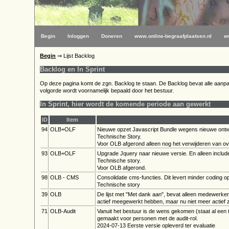
Begin
Inloggen
Doneren
www.online-begraafplaatsen.nl
w
Begin
⇒ Lijst Backlog
Backlog en In Sprint
Op deze pagina komt de zgn. Backlog te staan. De Backlog bevat alle aanpas
volgorde wordt voornamelijk bepaald door het bestuur.
In Sprint, hier wordt de komende periode aan gewerkt
ID
Item
94
OLB+OLF
Nieuwe opzet Javascript Bundle wegens nieuwe ont
Technische Story.
Voor OLB afgerond alleen nog het verwijderen van ov
93
OLB+OLF
Upgrade Jquery naar nieuwe versie. En alleen include
Technische story.
Voor OLB afgerond.
98
OLB - CMS
Consolidatie cms-functies. Dit levert minder coding 
Technische story
39
OLB
De lijst met "Met dank aan", bevat alleen medewerker
actief meegewerkt hebben, maar nu niet meer actief z
71
OLB-Audit
Vanuit het bestuur is de wens gekomen (staat al een ti
gemaakt voor personen met de audit-rol.
2024-07-13 Eerste versie opleverd ter evaluatie