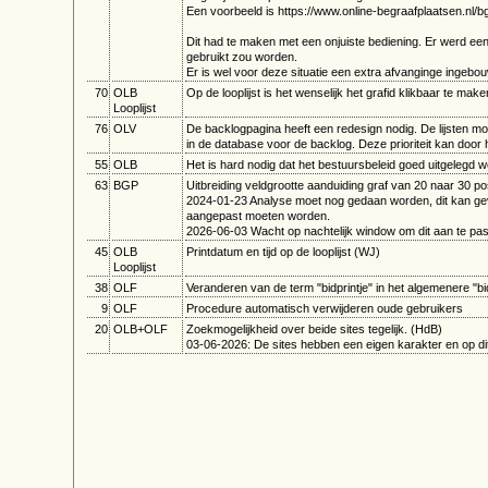
Een voorbeeld is https://www.online-begraafplaatsen.
Dit had te maken met een onjuiste bediening. Er werd ee
gebruikt zou worden.
Er is wel voor deze situatie een extra afvanginge ingeb
70
OLB
Op de looplijst is het wenselijk het grafid klikbaar te ma
Looplijst
76
OLV
De backlogpagina heeft een redesign nodig. De lijsten mo
in de database voor de backlog. Deze prioriteit kan door
55
OLB
Het is hard nodig dat het bestuursbeleid goed uitgelegd wo
63
BGP
Uitbreiding veldgrootte aanduiding graf van 20 naar 30 po
2024-01-23 Analyse moet nog gedaan worden, dit kan gev
aangepast moeten worden.
2026-06-03 Wacht op nachtelijk window om dit aan te pas
45
OLB
Printdatum en tijd op de looplijst (WJ)
Looplijst
38
OLF
Veranderen van de term "bidprintje" in het algemenere "bi
9
OLF
Procedure automatisch verwijderen oude gebruikers
20
OLB+OLF
Zoekmogelijkheid over beide sites tegelijk. (HdB)
03-06-2026: De sites hebben een eigen karakter en op d